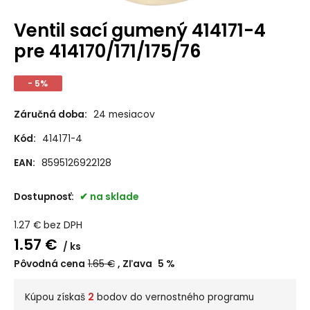
Ventil sací gumený 414171-4
pre 414170/171/175/76
- 5%
Záručná doba:
24 mesiacov
Kód:
414171-4
EAN:
8595126922128
Dostupnosť:
na sklade
1.27
€
bez DPH
1.57
€
ks
Pôvodná cena
1.65
€
Zľava
5
%
Kúpou získaš
2
bodov do vernostného programu