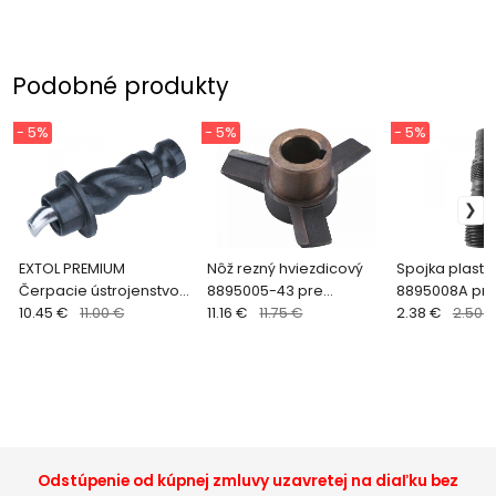
Podobné produkty
- 5%
- 5%
- 5%
EXTOL PREMIUM
Nôž rezný hviezdicový
Spojka plasto
Čerpacie ústrojenstvo
8895005-43 pre
8895008A pre
8895061A pre 8895061
10.45 €
11.00 €
8895005
11.16 €
11.75 €
2.38 €
2.50 
Odstúpenie od kúpnej zmluvy uzavretej na diaľku bez