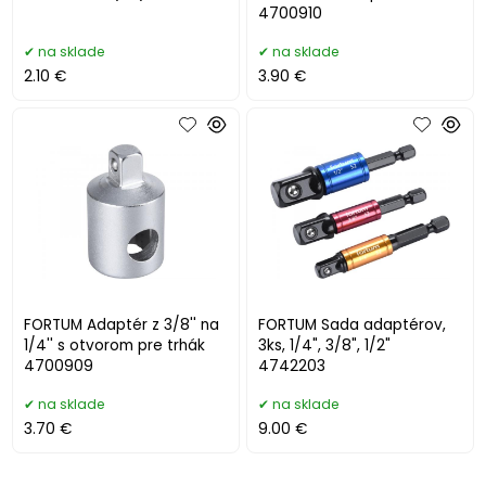
4700910
na sklade
na sklade
2.10 €
3.90 €
FORTUM Adaptér z 3/8'' na
FORTUM Sada adaptérov,
1/4'' s otvorom pre trhák
3ks, 1/4", 3/8", 1/2"
4700909
4742203
na sklade
na sklade
3.70 €
9.00 €