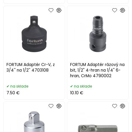
FORTUM Adaptér Cr-V, z
FORTUM Adaptér rázový na
3/4'' na 1/2'' 4703108
bit, 1/2" 4-hran na 1/4" 6-
hran, CrMo 4790002
na sklade
na sklade
7.50 €
10.10 €