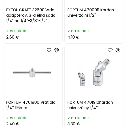
EXTOL CRAFT 32600Sada
FORTUM 4700911 Kardan
adaptérov, 3-dielna sada,
univerzální 1/2''
1/4" na 1/4"-3/8"-1/2"
na sklade
na sklade
2.60 €
4.10 €
FORTUM 4701900 Vratidlo
FORTUM 4701910Kardan
1/4'' 116mm
univerzálny 1/4''
na sklade
na sklade
2.40 €
3.30 €