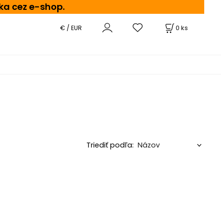
ka cez e-shop.
0
ks
€ / EUR
Triediť podľa: