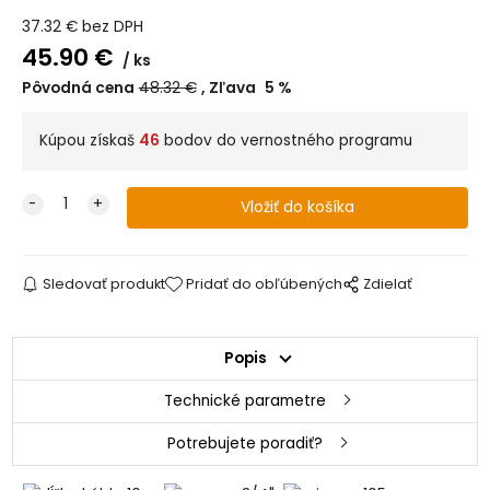
37.32
€
bez DPH
45.90
€
ks
Pôvodná cena
48.32
€
Zľava
5
%
Kúpou získaš
46
bodov do vernostného programu
Sledovať produkt
Pridať do obľúbených
Zdielať
Popis
Technické parametre
Potrebujete poradiť?