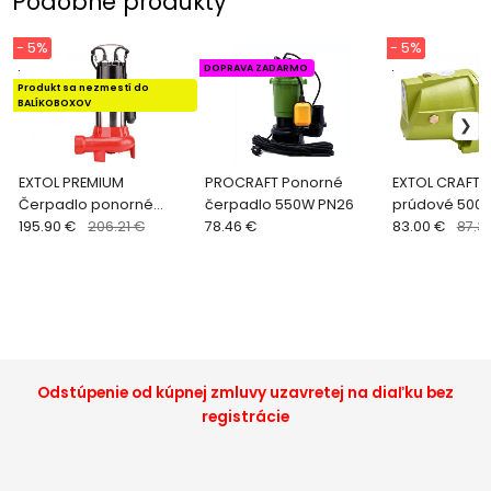
Podobné produkty
- 5%
- 5%
.
DOPRAVA ZADARMO
.
Produkt sa nezmestí do
BALÍKOBOXOV
EXTOL PREMIUM
PROCRAFT Ponorné
EXTOL CRAFT 
Čerpadlo ponorné
čerpadlo 550W PN26
prúdové 500W
kalové 1100W 8895005
195.90 €
206.21 €
78.46 €
výtlak 31m 41
83.00 €
87.3
Odstúpenie od kúpnej zmluvy uzavretej na diaľku bez
registrácie