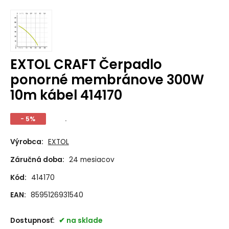
EXTOL CRAFT Čerpadlo
ponorné membránove 300W
10m kábel 414170
- 5%
.
Výrobca:
EXTOL
Záručná doba:
24 mesiacov
Kód:
414170
EAN:
8595126931540
Dostupnosť:
na sklade