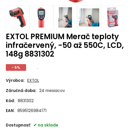
EXTOL PREMIUM Merač teploty
infračervený, -50 až 550C, LCD,
148g 8831302
- 5%
.
Výrobca:
EXTOL
Záručná doba:
24 mesiacov
Kód:
8831302
EAN:
8595126984171
Dostupnosť:
na sklade