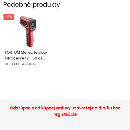
Podobné produkty
- 5%
.
FORTUM Merač teploty
infračervený, -50 až
800C, sonda, farebný
38.90 €
40.95 €
LCD 4780401
Odstúpenie od kúpnej zmluvy uzavretej na diaľku bez
registrácie