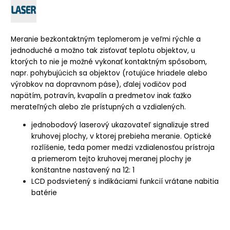
Meranie bezkontaktným teplomerom je veľmi rýchle a
jednoduché a možno tak zisťovať teplotu objektov, u
ktorých to nie je možné vykonať kontaktným spôsobom,
napr. pohybujúcich sa objektov (rotujúce hriadele alebo
výrobkov na dopravnom páse), ďalej vodičov pod
napätím, potravín, kvapalín a predmetov inak ťažko
merateľných alebo zle prístupných a vzdialených.
jednobodový laserový ukazovateľ signalizuje stred
kruhovej plochy, v ktorej prebieha meranie. Optické
rozlíšenie, teda pomer medzi vzdialenosťou prístroja
a priemerom tejto kruhovej meranej plochy je
konštantne nastavený na 12: 1
LCD podsvietený s indikáciami funkcií vrátane nabitia
batérie