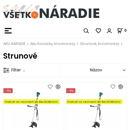
0
AKU NÁRADIE
Aku Kosačky, krovinorezy
Strunové, krovinorezy
Strunové
Filter
- 5%
- 5%
.
.
Produkt sa nezmestí do BALÍKOBOXOV
Produkt sa nezmestí do BALÍKOBOXOV