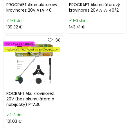
PROCRAFT Akumulátorový
PROCRAFT Akumulátorový
krovinorez 20V ATA-40
krovinorez 20V ATA-40/2
1-3 dni
1-3 dni
139.32 €
143.41 €
DOPRAVA ZADARMO
Produkt sa nezmestí do BALÍKOBOXOV
ROCRAFT Aku krovinorez
20V (bez akumulátora a
nabíjačky) PTA30
1-3 dni
101.03 €