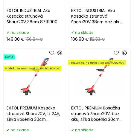
EXTOL INDUSTRIAL Aku
EXTOL INDUSTRIAL Aku
Kosačka strunová
Kosačka strunová
Share20V 38cm 8791900
Share20V 38cm bez aku
8791901
na sklade
na sklade
149.00 €
156.84 €
106.90 €
112.53 €
AKCIA
.
.
Produkt sa nezmestí do BALÍKOBOXOV
Produkt sa nezmestí do BALÍKOBOXOV
EXTOL PREMIUM Kosačka
EXTOL PREMIUM Kosačka
strunová Share20V, 1x 2Ah,
strunová Share20V, bez
šírka kosenia 30cm
aku, šírka kosenia 30cm
8891900
8891901
na sklade
na sklade