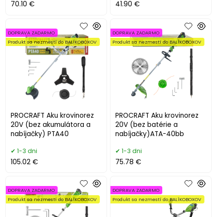
70.10 €
41.90 €
DOPRAVA ZADARMO
DOPRAVA ZADARMO
Produkt sa nezmestí do BALÍKOBOXOV
Produkt sa nezmestí do BALÍKOBOXOV
PROCRAFT Aku krovinorez
PROCRAFT Aku krovinorez
20V (bez akumulátora a
20V (bez batérie a
nabíjačky) PTA40
nabíjačky)ATA-40bb
1-3 dni
1-3 dni
105.02 €
75.78 €
DOPRAVA ZADARMO
DOPRAVA ZADARMO
Produkt sa nezmestí do BALÍKOBOXOV
Produkt sa nezmestí do BALÍKOBOXOV