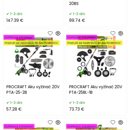
20BS
1-3 dni
1-3 dni
147.39 €
99.74 €
DOPRAVA ZADARMO
DOPRAVA ZADARMO
Produkt sa nezmestí do BALÍKOBOXOV
Produkt sa nezmestí do BALÍKOBOXOV
PROCRAFT Aku vyžínač 20V
PROCRAFT Aku vyžínač 20V
PTA-25-2B
PTA-25BL-1B
1-3 dni
1-3 dni
57.28 €
73.73 €
DOPRAVA ZADARMO
DOPRAVA ZADARMO