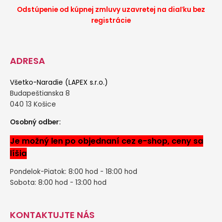
Odstúpenie od kúpnej zmluvy uzavretej na diaľku bez
registrácie
ADRESA
Všetko-Naradie (LAPEX s.r.o.)
Budapeštianska 8
040 13 Košice
Osobný odber:
Je možný len po objednaní cez e-shop, ceny sa
líšia
Pondelok-Piatok: 8:00 hod - 18:00 hod
Sobota: 8:00 hod - 13:00 hod
KONTAKTUJTE NÁS