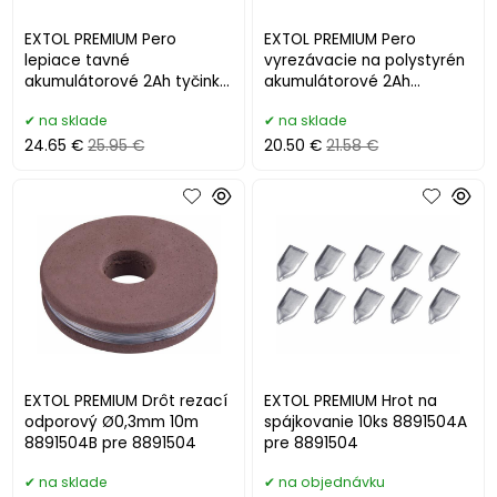
EXTOL PREMIUM Pero
EXTOL PREMIUM Pero
lepiace tavné
vyrezávacie na polystyrén
akumulátorové 2Ah tyčinky
akumulátorové 2Ah
Ø7,2mm 8891503
8891504
na sklade
na sklade
24.65 €
25.95 €
20.50 €
21.58 €
EXTOL PREMIUM Drôt rezací
EXTOL PREMIUM Hrot na
odporový Ø0,3mm 10m
spájkovanie 10ks 8891504A
8891504B pre 8891504
pre 8891504
na sklade
na objednávku