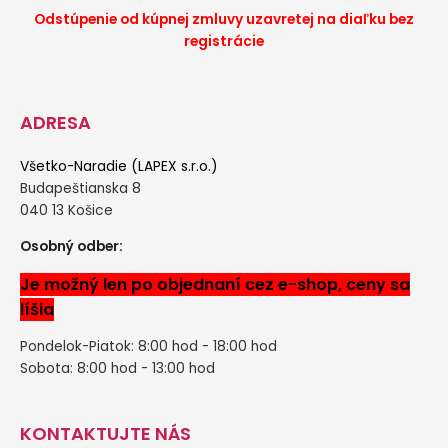
Odstúpenie od kúpnej zmluvy uzavretej na diaľku bez
registrácie
ADRESA
Všetko-Naradie (LAPEX s.r.o.)
Budapeštianska 8
040 13 Košice
Osobný odber:
Je možný len po objednaní cez e-shop, ceny sa
líšia
Pondelok-Piatok: 8:00 hod - 18:00 hod
Sobota: 8:00 hod - 13:00 hod
KONTAKTUJTE NÁS