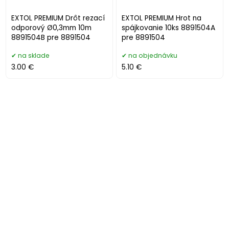
EXTOL PREMIUM Drôt rezací
EXTOL PREMIUM Hrot na
odporový Ø0,3mm 10m
spájkovanie 10ks 8891504A
8891504B pre 8891504
pre 8891504
na sklade
na objednávku
3.00 €
5.10 €