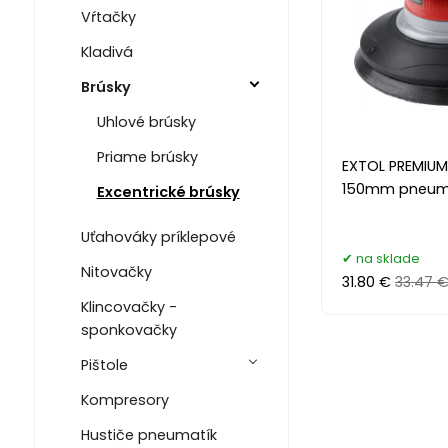
Vŕtačky
Kladivá
Brúsky
Uhlové brúsky
Priame brúsky
EXTOL PREMIUM
150mm pneum
Excentrické brúsky
Uťahováky príklepové
na sklade
Nitovačky
31.80 €
33.47 
Klincovačky -
sponkovačky
Pištole
Kompresory
Hustiče pneumatík