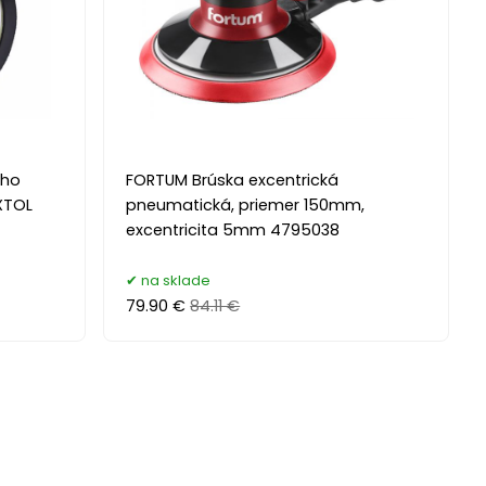
eho
FORTUM Brúska excentrická
XTOL
pneumatická, priemer 150mm,
excentricita 5mm 4795038
na sklade
79.90 €
84.11 €