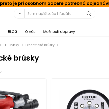
, preto je pri osobnom odbere potrebná objednáv
a
BLOG
O nás
Možnosti dopravy
IE
Brúsky
Excentrické brúsky
ické brúsky