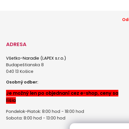
Ods
ADRESA
Všetko-Naradie (LAPEX s.r.o.)
Budapeštianska 8
040 13 Košice
Osobný odber:
Je možný len po objednaní cez e-shop, ceny sa
líšia
Pondelok-Piatok: 8:00 hod - 18:00 hod
Sobota: 8:00 hod - 13:00 hod