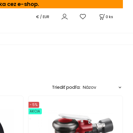
ka cez e-shop.
0
ks
€ / EUR
Triediť podľa:
- 5%
AKCIA
.