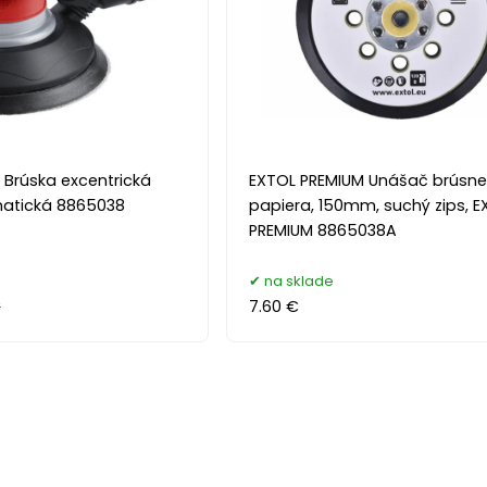
 Brúska excentrická
EXTOL PREMIUM Unášač brúsn
atická 8865038
papiera, 150mm, suchý zips, E
PREMIUM 8865038A
na sklade
€
7.60 €