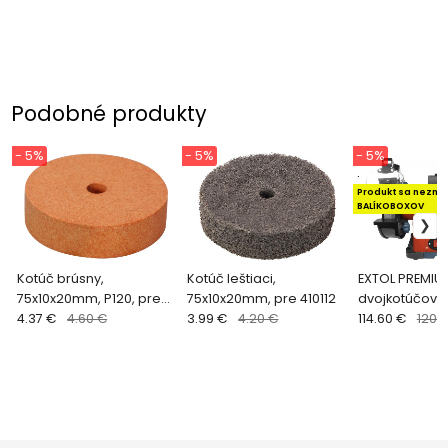
Podobné produkty
- 5%
- 5%
- 5%
.
Produkt sa nezme
BALÍKOBOXOV
Kotúč brúsny,
Kotúč leštiaci,
EXTOL PREMIU
75x10x20mm, P120, pre
75x10x20mm, pre 410112
dvojkotúčová
410112
4.37 €
4.60 €
3.99 €
4.20 €
8892120
114.60 €
120.