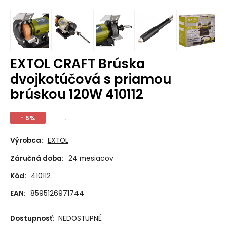
EXTOL CRAFT Brúska
dvojkotúčová s priamou
brúskou 120W 410112
- 5%
.
Výrobca:
EXTOL
Záručná doba:
24 mesiacov
Kód:
410112
EAN:
8595126971744
Dostupnosť:
NEDOSTUPNÉ