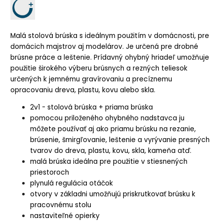
Malá stolová brúska s ideálnym použitím v domácnosti, pre
domácich majstrov aj modelárov. Je určená pre drobné
brúsne práce a leštenie. Prídavný ohybný hriadeľ umožňuje
použitie širokého výberu brúsnych a rezných teliesok
určených k jemnému gravírovaniu a precíznemu
opracovaniu dreva, plastu, kovu alebo skla.
2v1 - stolová brúska + priama brúska
pomocou priloženého ohybného nadstavca ju
môžete používať aj ako priamu brúsku na rezanie,
brúsenie, šmirgľovanie, leštenie a vyrývanie presných
tvarov do dreva, plastu, kovu, skla, kameňa atď.
malá brúska ideálna pre použitie v stiesnených
priestoroch
plynulá regulácia otáčok
otvory v základni umožňujú priskrutkovať brúsku k
pracovnému stolu
nastaviteľné opierky